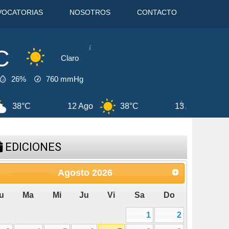
VOCATORIAS
NOSOTROS
CONTACTO
C
Claro
26%
760
mmHg
go
37°C
7 Ago
42°C
8 Ago
EDICIONES
Agosto
2026
u
Ma
Mi
Ju
Vi
Sa
Do
1
2