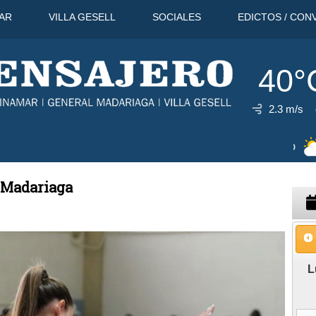
AR
VILLA GESELL
SOCIALES
EDICTOS / CON
40°
2.3 m/s
11 Ago
38°C
12 Ago
38°C
13 A
n Madariaga
L