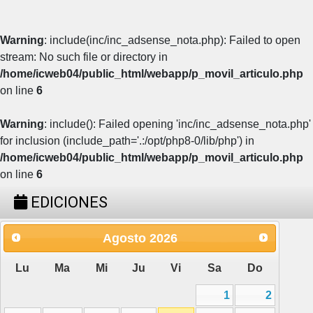
Warning
: include(inc/inc_adsense_nota.php): Failed to open
stream: No such file or directory in
/home/icweb04/public_html/webapp/p_movil_articulo.php
on line
6
Warning
: include(): Failed opening 'inc/inc_adsense_nota.php'
for inclusion (include_path='.:/opt/php8-0/lib/php') in
/home/icweb04/public_html/webapp/p_movil_articulo.php
on line
6
EDICIONES
Agosto
2026
Lu
Ma
Mi
Ju
Vi
Sa
Do
1
2