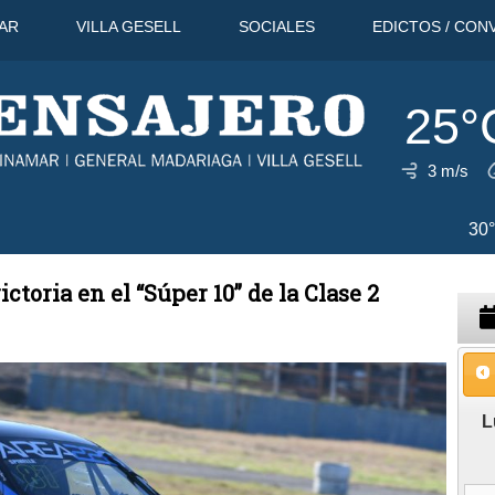
AR
VILLA GESELL
SOCIALES
EDICTOS / CON
25°
3 m/s
11 Ago
32°C
12 Ago
30°C
ctoria en el “Súper 10” de la Clase 2
L