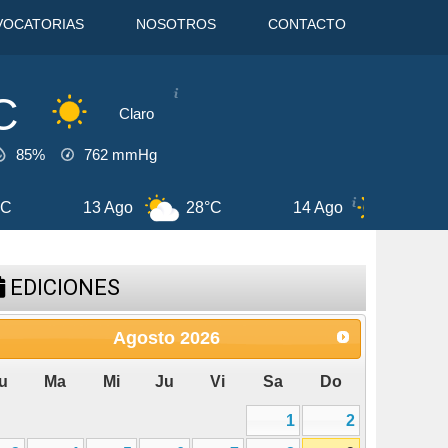
VOCATORIAS
NOSOTROS
CONTACTO
C
Claro
85%
762
mmHg
13 Ago
28°C
14 Ago
26°C
15 A
EDICIONES
Agosto
2026
u
Ma
Mi
Ju
Vi
Sa
Do
1
2