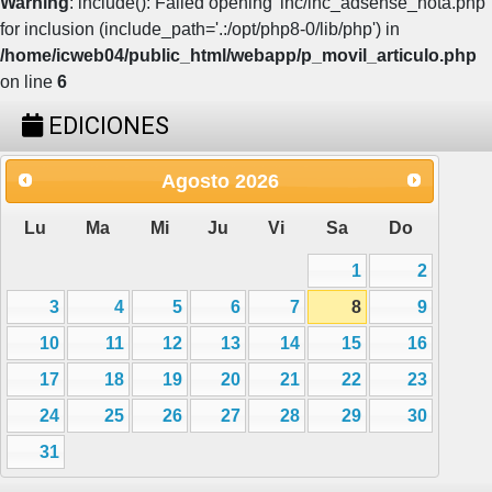
Warning
: include(): Failed opening 'inc/inc_adsense_nota.php'
for inclusion (include_path='.:/opt/php8-0/lib/php') in
/home/icweb04/public_html/webapp/p_movil_articulo.php
on line
6
EDICIONES
Agosto
2026
Lu
Ma
Mi
Ju
Vi
Sa
Do
1
2
3
4
5
6
7
8
9
10
11
12
13
14
15
16
17
18
19
20
21
22
23
24
25
26
27
28
29
30
31