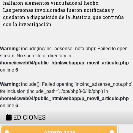
hallaron elementos vinculados al hecho.
Las personas involucradas fueron notificadas y
quedaron a disposición de la Justicia, que continúa
con la investigación.
Warning
: include(inc/inc_adsense_nota.php): Failed to open
stream: No such file or directory in
/home/icweb04/public_html/webapp/p_movil_articulo.php
on line
6
Warning
: include(): Failed opening 'inc/inc_adsense_nota.php'
for inclusion (include_path='.:/opt/php8-0/lib/php') in
/home/icweb04/public_html/webapp/p_movil_articulo.php
on line
6
EDICIONES
Agosto
2026