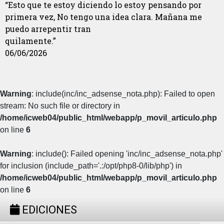
“Esto que te estoy diciendo lo estoy pensando por
primera vez, No tengo una idea clara. Mañana me
puedo arrepentir tran
quilamente.”
06/06/2026
Warning
: include(inc/inc_adsense_nota.php): Failed to open
stream: No such file or directory in
/home/icweb04/public_html/webapp/p_movil_articulo.php
on line
6
Warning
: include(): Failed opening 'inc/inc_adsense_nota.php'
for inclusion (include_path='.:/opt/php8-0/lib/php') in
/home/icweb04/public_html/webapp/p_movil_articulo.php
on line
6
EDICIONES