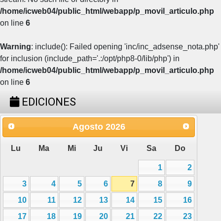
/home/icweb04/public_html/webapp/p_movil_articulo.php
on line
6
Warning
: include(): Failed opening 'inc/inc_adsense_nota.php'
for inclusion (include_path='.:/opt/php8-0/lib/php') in
/home/icweb04/public_html/webapp/p_movil_articulo.php
on line
6
EDICIONES
Agosto
2026
Lu
Ma
Mi
Ju
Vi
Sa
Do
1
2
3
4
5
6
7
8
9
10
11
12
13
14
15
16
17
18
19
20
21
22
23