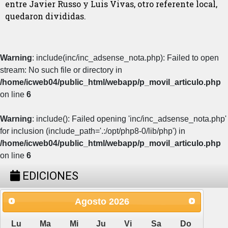
entre Javier Russo y Luis Vivas, otro referente local,
quedaron divididas.
Warning
: include(inc/inc_adsense_nota.php): Failed to open
stream: No such file or directory in
/home/icweb04/public_html/webapp/p_movil_articulo.php
on line
6
Warning
: include(): Failed opening 'inc/inc_adsense_nota.php'
for inclusion (include_path='.:/opt/php8-0/lib/php') in
/home/icweb04/public_html/webapp/p_movil_articulo.php
on line
6
EDICIONES
Agosto
2026
Lu
Ma
Mi
Ju
Vi
Sa
Do