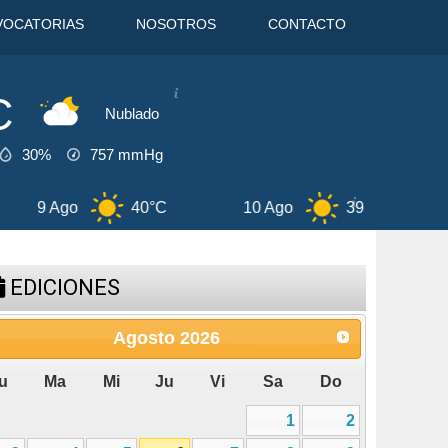
VOCATORIAS
NOSOTROS
CONTACTO
C
Nublado
30%
757
mmHg
40°C
10 Ago
39°C
11 Ago
EDICIONES
Agosto
2026
u
Ma
Mi
Ju
Vi
Sa
Do
1
2