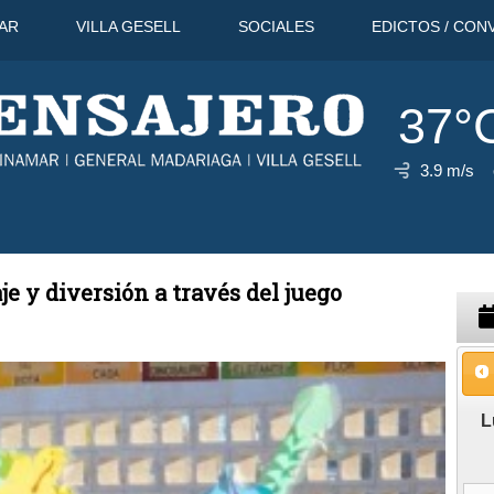
AR
VILLA GESELL
SOCIALES
EDICTOS / CON
37°
3.9 m/s
go
43°C
8 Ago
42°C
9 Ago
je y diversión a través del juego
L