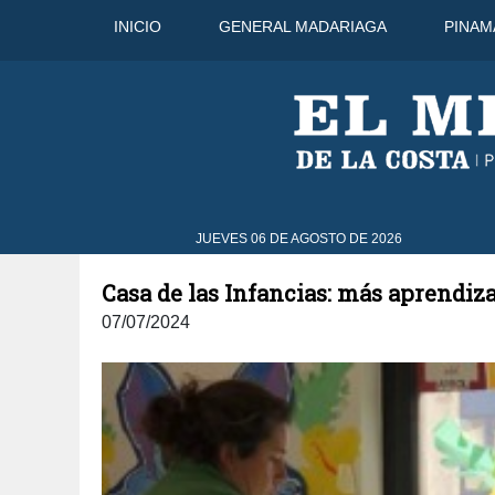
INICIO
GENERAL MADARIAGA
PINAM
5 Ago
38°C
6 Ago
40°C
7 A
JUEVES 06 DE AGOSTO DE 2026
Casa de las Infancias: más aprendiza
07/07/2024