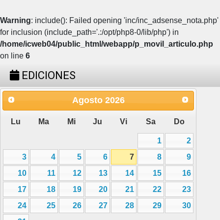
Warning
: include(): Failed opening 'inc/inc_adsense_nota.php'
for inclusion (include_path='.:/opt/php8-0/lib/php') in
/home/icweb04/public_html/webapp/p_movil_articulo.php
on line
6
EDICIONES
Agosto
2026
Lu
Ma
Mi
Ju
Vi
Sa
Do
1
2
3
4
5
6
7
8
9
10
11
12
13
14
15
16
17
18
19
20
21
22
23
24
25
26
27
28
29
30