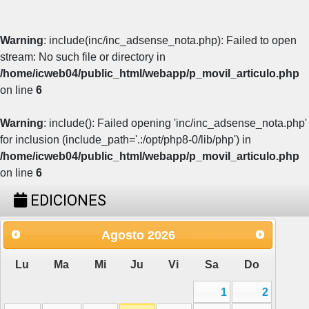
Warning
: include(inc/inc_adsense_nota.php): Failed to open
stream: No such file or directory in
/home/icweb04/public_html/webapp/p_movil_articulo.php
on line
6
Warning
: include(): Failed opening 'inc/inc_adsense_nota.php'
for inclusion (include_path='.:/opt/php8-0/lib/php') in
/home/icweb04/public_html/webapp/p_movil_articulo.php
on line
6
EDICIONES
Agosto
2026
Lu
Ma
Mi
Ju
Vi
Sa
Do
1
2