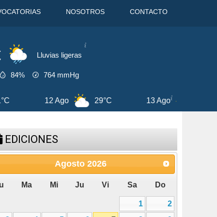
VOCATORIAS
NOSOTROS
CONTACTO
C
Lluvias ligeras
84%
764
mmHg
13 Ago
29°C
7 Ago
33°C
8
EDICIONES
Agosto
2026
u
Ma
Mi
Ju
Vi
Sa
Do
1
2