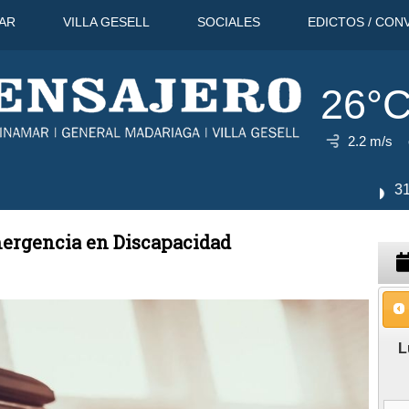
AR
VILLA GESELL
SOCIALES
EDICTOS / CON
26°
2.2 m/s
11 Ago
31°C
12 Ago
29°C
mergencia en Discapacidad
L