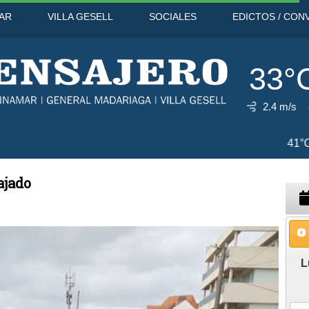
AR
VILLA GESELL
SOCIALES
EDICTOS / CON
33°
2.4 m/s
8 Ago
43°C
9 Ago
41°C
ajado
L