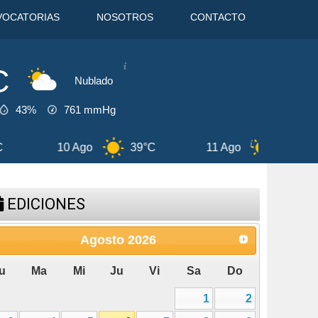
VOCATORIAS
NOSOTROS
CONTACTO
C
Nublado
43%
761
mmHg
10 Ago
39°C
11 Ago
39°C
12 A
EDICIONES
Agosto
2026
u
Ma
Mi
Ju
Vi
Sa
Do
1
2