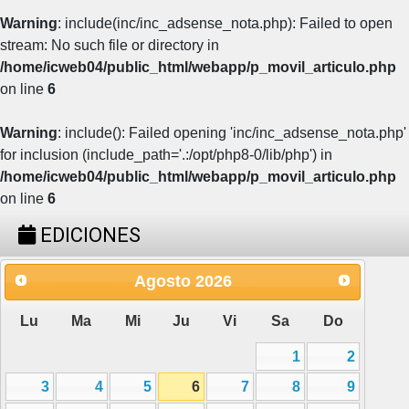
Warning
: include(inc/inc_adsense_nota.php): Failed to open
stream: No such file or directory in
/home/icweb04/public_html/webapp/p_movil_articulo.php
on line
6
Warning
: include(): Failed opening 'inc/inc_adsense_nota.php'
for inclusion (include_path='.:/opt/php8-0/lib/php') in
/home/icweb04/public_html/webapp/p_movil_articulo.php
on line
6
EDICIONES
Agosto
2026
Lu
Ma
Mi
Ju
Vi
Sa
Do
1
2
3
4
5
6
7
8
9