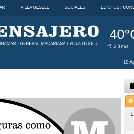
AR
VILLA GESELL
SOCIALES
EDICTOS / CON
40°
2.9 m/s
10 Ago
37°C
11 Ago
39°C
12
L