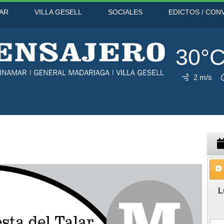
AR
VILLA GESELL
SOCIALES
EDICTOS / CON
30°
2 m/s
7 Ago
L