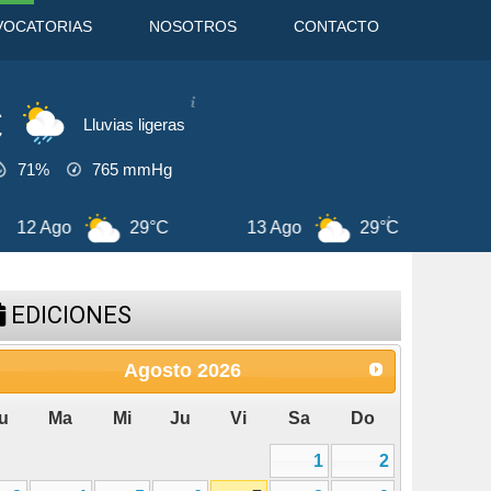
VOCATORIAS
NOSOTROS
CONTACTO
C
Lluvias ligeras
71%
765
mmHg
29°C
8 Ago
31°C
9 Ago
EDICIONES
Agosto
2026
u
Ma
Mi
Ju
Vi
Sa
Do
1
2