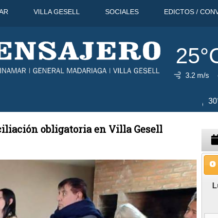
AR
VILLA GESELL
SOCIALES
EDICTOS / CON
25°
3.2 m/s
11 Ago
26°C
12 Ago
30°C
liación obligatoria en Villa Gesell
L