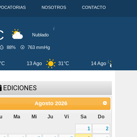
VOCATORIAS
NOSOTROS
CONTACTO
C
Nublado
88%
763
mmHg
13 Ago
31°C
14 Ago
28°C
8
EDICIONES
Agosto
2026
u
Ma
Mi
Ju
Vi
Sa
Do
1
2