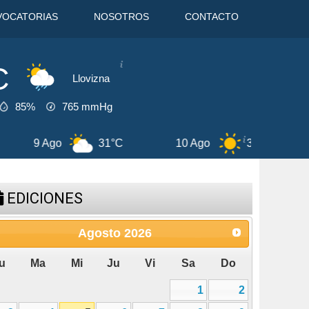
VOCATORIAS
NOSOTROS
CONTACTO
C
Llovizna
85%
765
mmHg
o
31°C
10 Ago
32°C
11 Ago
EDICIONES
Agosto
2026
u
Ma
Mi
Ju
Vi
Sa
Do
1
2