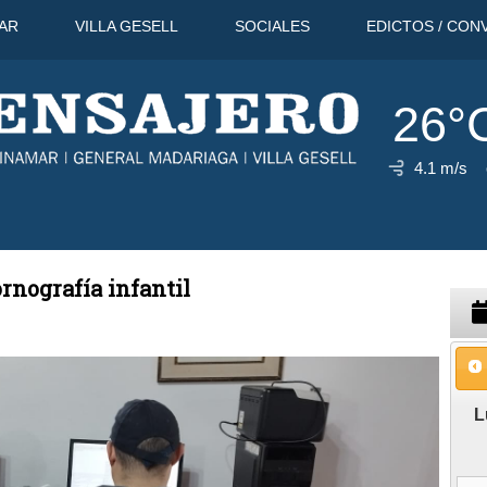
AR
VILLA GESELL
SOCIALES
EDICTOS / CON
26°
4.1 m/s
7 Ago
30°C
8 Ago
29°C
9 Ag
rnografía infantil
L