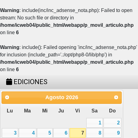
Warning
: include(inc/inc_adsense_nota.php): Failed to open
stream: No such file or directory in
/home/icweb04/public_html/webapp/p_movil_articulo.php
on line
6
Warning
: include(): Failed opening 'inc/inc_adsense_nota.php'
for inclusion (include_path='.:/opt/php8-0/lib/php') in
/home/icweb04/public_html/webapp/p_movil_articulo.php
on line
6
EDICIONES
Agosto
2026
Lu
Ma
Mi
Ju
Vi
Sa
Do
1
2
3
4
5
6
7
8
9