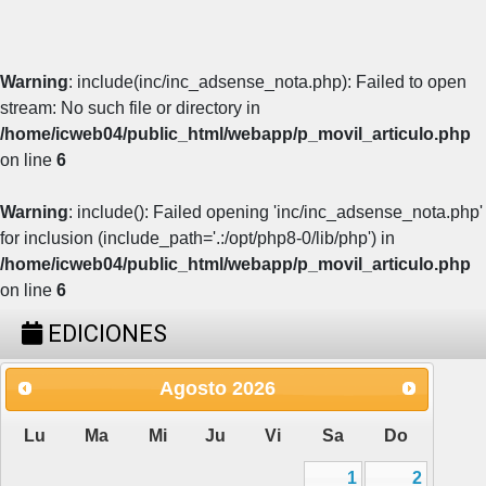
Warning
: include(inc/inc_adsense_nota.php): Failed to open
stream: No such file or directory in
/home/icweb04/public_html/webapp/p_movil_articulo.php
on line
6
Warning
: include(): Failed opening 'inc/inc_adsense_nota.php'
for inclusion (include_path='.:/opt/php8-0/lib/php') in
/home/icweb04/public_html/webapp/p_movil_articulo.php
on line
6
EDICIONES
Agosto
2026
Lu
Ma
Mi
Ju
Vi
Sa
Do
1
2