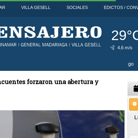
AR
VILLA GESELL
SOCIALES
EDICTOS / CON
29°
4.6 m/s
31°C
10 Ago
31°C
11 Ago
ncuentes forzaron una abertura y
L