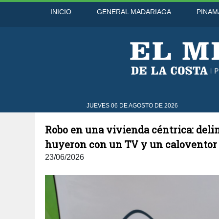
INICIO
GENERAL MADARIAGA
PINAM
go
31°C
8 Ago
30°C
9 Ago
JUEVES 06 DE AGOSTO DE 2026
Robo en una vivienda céntrica: deli
huyeron con un TV y un caloventor
23/06/2026