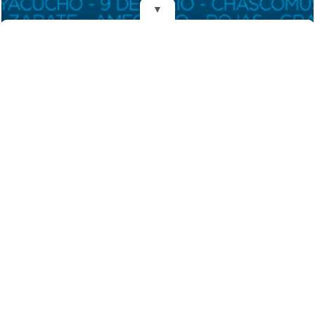
▼
REDES
Fundado el 28 de Mayo de 1993
Propietarios: Dr. Juan Carlos Eyras, Dr. Guillermo Eyras
Director: Dr. Juan Carlos Eyras
Domicilio: Dr. Carlos Madariaga 225, Gral. Madariaga, Buenos Aires,
Argentina
(C) 2026