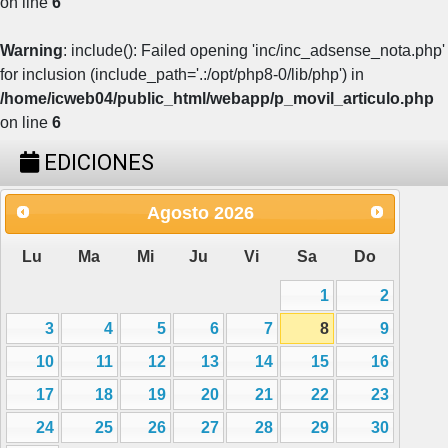
on line
6
Warning
: include(): Failed opening 'inc/inc_adsense_nota.php'
for inclusion (include_path='.:/opt/php8-0/lib/php') in
/home/icweb04/public_html/webapp/p_movil_articulo.php
on line
6
EDICIONES
Agosto
2026
Lu
Ma
Mi
Ju
Vi
Sa
Do
1
2
3
4
5
6
7
8
9
10
11
12
13
14
15
16
17
18
19
20
21
22
23
24
25
26
27
28
29
30