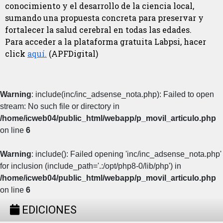
conocimiento y el desarrollo de la ciencia local,
sumando una propuesta concreta para preservar y
fortalecer la salud cerebral en todas las edades.
Para acceder a la plataforma gratuita Labpsi, hacer
click
aquí.
(APFDigital)
Warning
: include(inc/inc_adsense_nota.php): Failed to open
stream: No such file or directory in
/home/icweb04/public_html/webapp/p_movil_articulo.php
on line
6
Warning
: include(): Failed opening 'inc/inc_adsense_nota.php'
for inclusion (include_path='.:/opt/php8-0/lib/php') in
/home/icweb04/public_html/webapp/p_movil_articulo.php
on line
6
EDICIONES