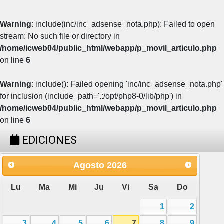
Warning
: include(inc/inc_adsense_nota.php): Failed to open
stream: No such file or directory in
/home/icweb04/public_html/webapp/p_movil_articulo.php
on line
6
Warning
: include(): Failed opening 'inc/inc_adsense_nota.php'
for inclusion (include_path='.:/opt/php8-0/lib/php') in
/home/icweb04/public_html/webapp/p_movil_articulo.php
on line
6
EDICIONES
Agosto
2026
Lu
Ma
Mi
Ju
Vi
Sa
Do
1
2
3
4
5
6
7
8
9