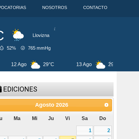
VOCATORIAS
NOSOTROS
CONTACTO
C
Llovizna
52%
765
mmHg
13 Ago
29°C
7 Ago
33°C
8
EDICIONES
Agosto
2026
u
Ma
Mi
Ju
Vi
Sa
Do
1
2