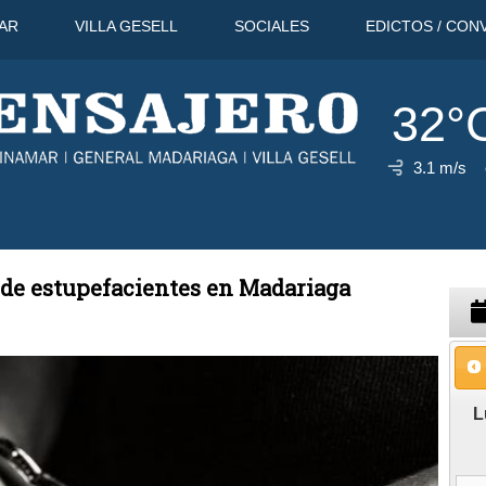
AR
VILLA GESELL
SOCIALES
EDICTOS / CON
32°
3.1 m/s
11 Ago
31°C
12 Ago
29°C
 de estupefacientes en Madariaga
L