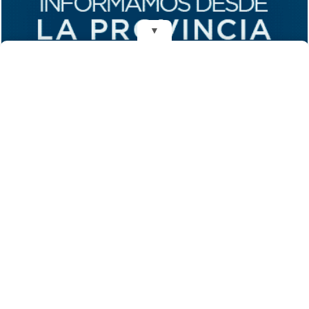
▼
REDES
DIARIO EL MENSAJERO DE LA COSTA
Fundado el 28 de Mayo de 1993
Propietarios: Dr. Juan Carlos Eyras, Dr. Guillermo Eyras
Director: Dr. Juan Carlos Eyras
Domicilio: Dr. Carlos Madariaga 225, Gral. Madariaga, Buenos Aires,
Argentina
(C) 2026