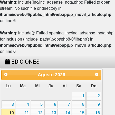
Warning
: include(inc/inc_adsense_nota.php): Failed to open
stream: No such file or directory in
/home/icweb04/public_html/webapp/p_movil_articulo.php
on line
6
Warning
: include(): Failed opening 'inc/inc_adsense_nota.php'
for inclusion (include_path='.:/opt/php8-0/lib/php') in
/home/icweb04/public_html/webapp/p_movil_articulo.php
on line
6
EDICIONES
Agosto
2026
Lu
Ma
Mi
Ju
Vi
Sa
Do
1
2
3
4
5
6
7
8
9
10
11
12
13
14
15
16