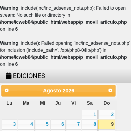
Warning
: include(inc/inc_adsense_nota.php): Failed to open
stream: No such file or directory in
/home/icweb04/public_html/webapp/p_movil_articulo.php
on line
6
Warning
: include(): Failed opening 'inc/inc_adsense_nota.php'
for inclusion (include_path='.:/opt/php8-0/lib/php') in
/home/icweb04/public_html/webapp/p_movil_articulo.php
on line
6
EDICIONES
Agosto
2026
Lu
Ma
Mi
Ju
Vi
Sa
Do
1
2
3
4
5
6
7
8
9