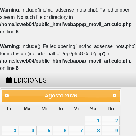
Warning
: include(inc/inc_adsense_nota.php): Failed to open
stream: No such file or directory in
/home/icweb04/public_html/webapp/p_movil_articulo.php
on line
6
Warning
: include(): Failed opening 'inc/inc_adsense_nota.php'
for inclusion (include_path='.:/opt/php8-0/lib/php') in
/home/icweb04/public_html/webapp/p_movil_articulo.php
on line
6
EDICIONES
Agosto
2026
Lu
Ma
Mi
Ju
Vi
Sa
Do
1
2
3
4
5
6
7
8
9