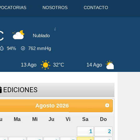
VOCATORIAS
NOSOTROS
CONTACTO
C
Nublado
94%
762
mmHg
Ago
32°C
14 Ago
30°C
8 Ago
EDICIONES
Agosto
2026
u
Ma
Mi
Ju
Vi
Sa
Do
1
2