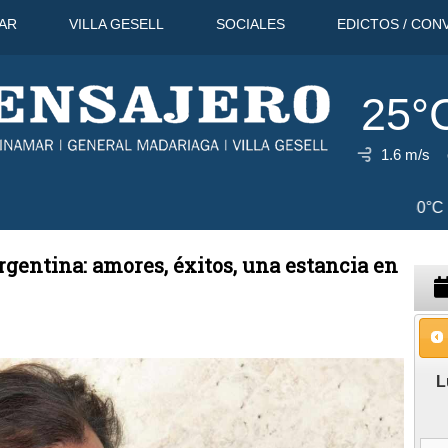
AR
VILLA GESELL
SOCIALES
EDICTOS / CON
25°
1.6 m/s
11 Ago
31°C
12 Ago
30°C
13 
Argentina: amores, éxitos, una estancia en
L