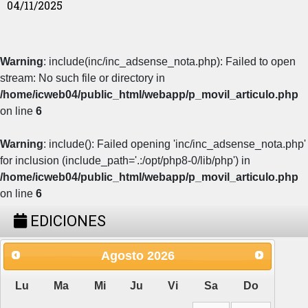
04/11/2025
Warning
: include(inc/inc_adsense_nota.php): Failed to open
stream: No such file or directory in
/home/icweb04/public_html/webapp/p_movil_articulo.php
on line
6
Warning
: include(): Failed opening 'inc/inc_adsense_nota.php'
for inclusion (include_path='.:/opt/php8-0/lib/php') in
/home/icweb04/public_html/webapp/p_movil_articulo.php
on line
6
EDICIONES
Agosto
2026
Lu
Ma
Mi
Ju
Vi
Sa
Do