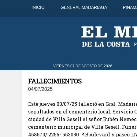
INICIO
GENERAL MADARIAGA
PINAM
33°C
8 Ago
31°C
9 Ago
32
VIERNES 07 DE AGOSTO DE 2026
FALLECIMIENTOS
04/07/2025
Este jueves 03/07/25 falleció en Gral. Madari
sepultados en el cementerio local. Servicio C
ciudad de Villa Gesell el señor Rubén Nemec
cementerio municipal de Villa Gesell. Funer
458670/ 2255- 553030 📌Boulevard y paseo 11