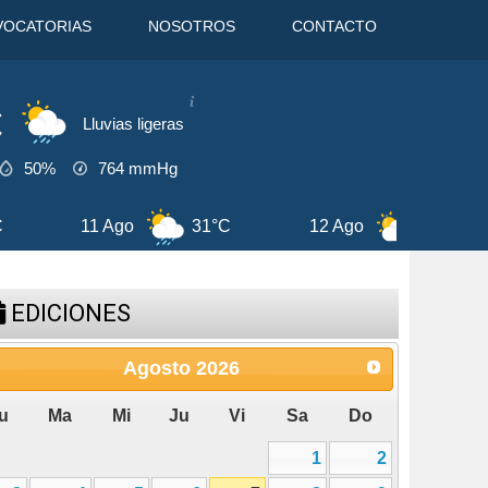
VOCATORIAS
NOSOTROS
CONTACTO
C
Lluvias ligeras
50%
764
mmHg
12 Ago
29°C
13 Ago
29°C
EDICIONES
Agosto
2026
u
Ma
Mi
Ju
Vi
Sa
Do
1
2