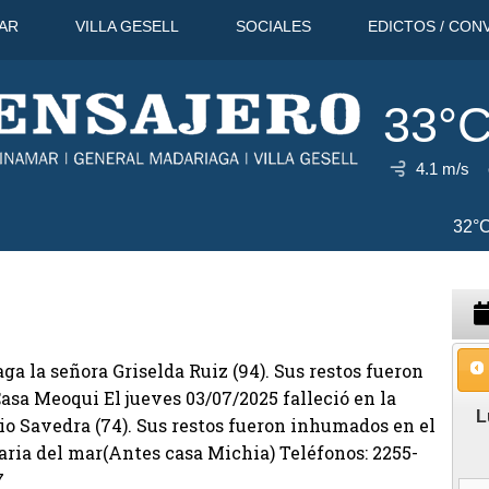
AR
VILLA GESELL
SOCIALES
EDICTOS / CON
33°
4.1 m/s
°C
10 Ago
32°C
11 Ago
31°C
aga la señora Griselda Ruiz (94). Sus restos fueron
asa Meoqui El jueves 03/07/2025 falleció en la
L
io Savedra (74). Sus restos fueron inhumados en el
aria del mar(Antes casa Michia) Teléfonos: 2255-
7