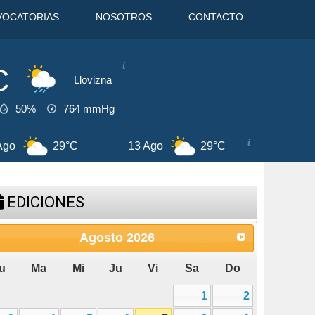
VOCATORIAS
NOSOTROS
CONTACTO
C
Llovizna
50%
764
mmHg
8 Ago
31°C
9 Ago
32°C
EDICIONES
Agosto
2026
u
Ma
Mi
Ju
Vi
Sa
Do
1
2