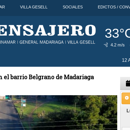
AR
VILLA GESELL
SOCIALES
EDICTOS / CON
33°
4.2 m/s
7 Ago
33°C
n el barrio Belgrano de Madariaga
L