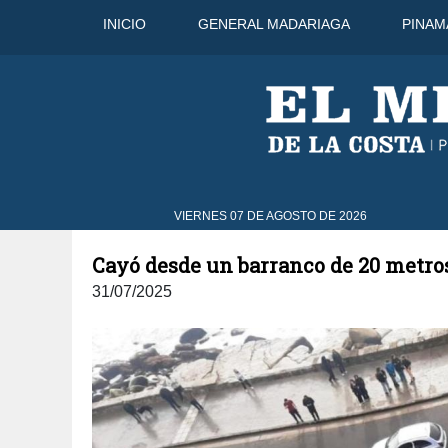
INICIO
GENERAL MADARIAGA
PINAM
go
33°C
8 Ago
31°C
9 Ago
VIERNES 07 DE AGOSTO DE 2026
Cayó desde un barranco de 20 metros
31/07/2025