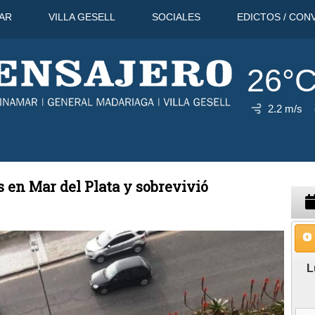
AR
VILLA GESELL
SOCIALES
EDICTOS / CON
26°
2.2 m/s
32°C
10 Ago
32°C
11 Ago
 en Mar del Plata y sobrevivió
L