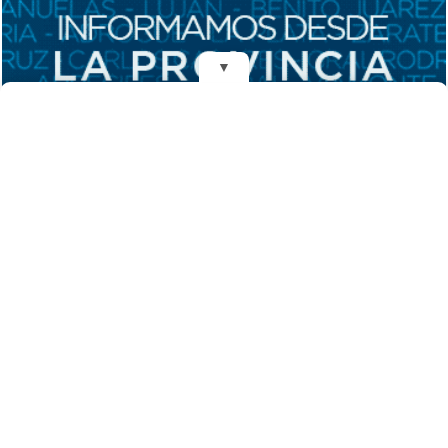
▼
REDES
DIARIO EL MENSAJERO DE LA COSTA
Fundado el 28 de Mayo de 1993
Propietarios: Dr. Juan Carlos Eyras, Dr. Guillermo Eyras
Director: Dr. Juan Carlos Eyras
Domicilio: Dr. Carlos Madariaga 225, Gral. Madariaga, Buenos Aires,
Argentina
(C) 2026