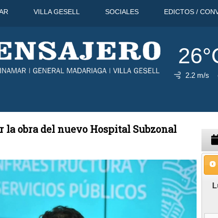
AR
VILLA GESELL
SOCIALES
EDICTOS / CON
26°
2.2 m/s
o
31°C
10 Ago
31°C
11 Ago
ar la obra del nuevo Hospital Subzonal
L