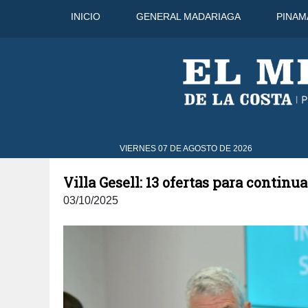
INICIO
GENERAL MADARIAGA
PINAM
 Ago
31°C
8 Ago
30°C
9 Ag
VIERNES 07 DE AGOSTO DE 2026
Villa Gesell: 13 ofertas para continu
03/10/2025