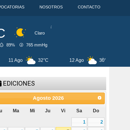
VOCATORIAS
NOSOTROS
CONTACTO
C
Claro
89%
765
mmHg
32°C
12 Ago
30°C
13 Ago
EDICIONES
Agosto
2026
u
Ma
Mi
Ju
Vi
Sa
Do
1
2