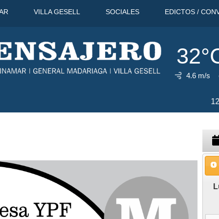
AR
VILLA GESELL
SOCIALES
EDICTOS / CON
32°
4.6 m/s
32°C
11 Ago
26°C
12 Ago
30
L