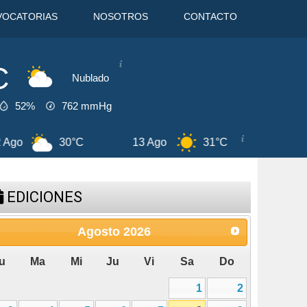
VOCATORIAS
NOSOTROS
CONTACTO
C
Nublado
52%
762
mmHg
°C
13 Ago
31°C
14 Ago
28°C
EDICIONES
Agosto
2026
u
Ma
Mi
Ju
Vi
Sa
Do
1
2