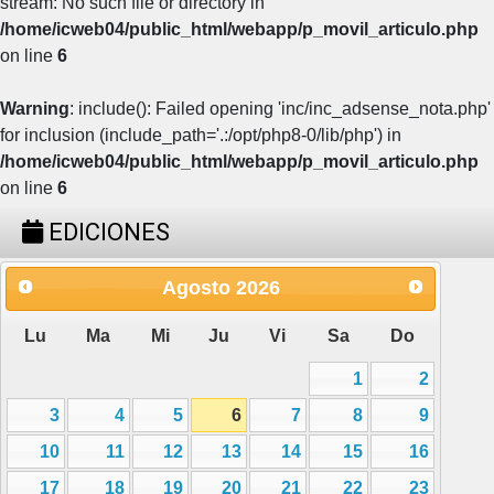
stream: No such file or directory in
/home/icweb04/public_html/webapp/p_movil_articulo.php
on line
6
Warning
: include(): Failed opening 'inc/inc_adsense_nota.php'
for inclusion (include_path='.:/opt/php8-0/lib/php') in
/home/icweb04/public_html/webapp/p_movil_articulo.php
on line
6
EDICIONES
Agosto
2026
Lu
Ma
Mi
Ju
Vi
Sa
Do
1
2
3
4
5
6
7
8
9
10
11
12
13
14
15
16
17
18
19
20
21
22
23