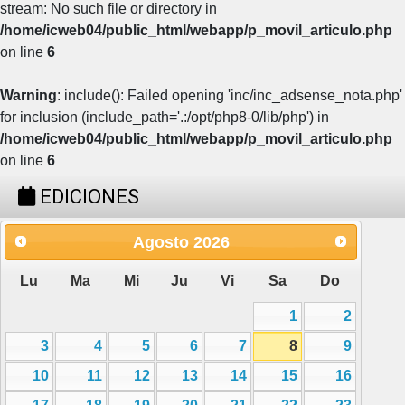
stream: No such file or directory in
/home/icweb04/public_html/webapp/p_movil_articulo.php
on line
6
Warning
: include(): Failed opening 'inc/inc_adsense_nota.php'
for inclusion (include_path='.:/opt/php8-0/lib/php') in
/home/icweb04/public_html/webapp/p_movil_articulo.php
on line
6
EDICIONES
Agosto
2026
Lu
Ma
Mi
Ju
Vi
Sa
Do
1
2
3
4
5
6
7
8
9
10
11
12
13
14
15
16