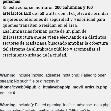
personas
.
En esta zona, se montaron
200 columnas y 160
artefactos LED
de 160 watts, con el objetivo de brindar
mejores condiciones de seguridad y visibilidad para
quienes transiten o residan en el área.
Las luminarias forman parte de un plan de
infraestructura que se viene ejecutando en distintos
sectores de Madariaga, buscando ampliar la cobertura
del sistema de alumbrado público y acompañar el
crecimiento urbano de la ciudad.
Warning
: include(inc/inc_adsense_nota.php): Failed to open
stream: No such file or directory in
/home/icweb04/public_html/webapp/p_movil_articulo.php
on line
6
Warning
: include(): Failed opening 'inc/inc_adsense_nota.php'
for inclusion (include_path='.:/opt/php8-0/lib/php') in