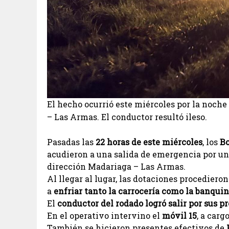
El hecho ocurrió este miércoles por la noche 
– Las Armas. El conductor resultó ileso.
Pasadas las
22 horas de este miércoles
, los
Bo
acudieron a una salida de emergencia por u
dirección Madariaga – Las Armas.
Al llegar al lugar, las dotaciones procediero
a
enfriar tanto la carrocería como la banqui
El
conductor del rodado logró salir por sus p
En el operativo intervino el
móvil 15
, a carg
También se hicieron presentes efectivos de