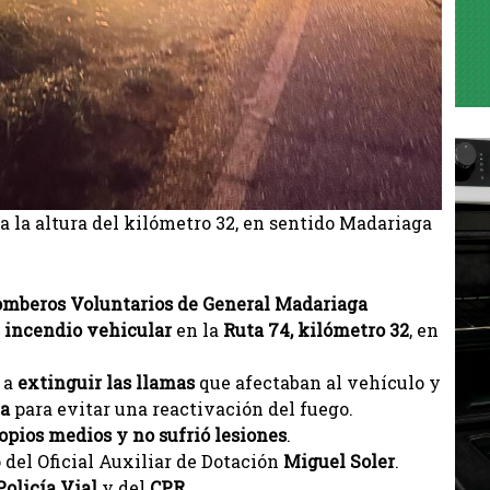
a la altura del kilómetro 32, en sentido Madariaga
mberos Voluntarios de General Madariaga
n
incendio vehicular
en la
Ruta 74, kilómetro 32
, en
n a
extinguir las llamas
que afectaban al vehículo y
na
para evitar una reactivación del fuego.
ropios medios y no sufrió lesiones
.
o del Oficial Auxiliar de Dotación
Miguel Soler
.
Policía Vial
y del
CPR
.