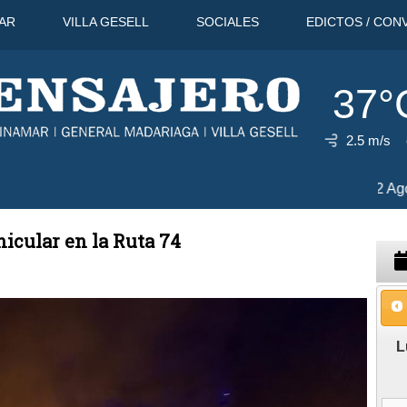
AR
VILLA GESELL
SOCIALES
EDICTOS / CON
37°
2.5 m/s
8°C
12 Ago
35°C
13 Ago
37°C
icular en la Ruta 74
L