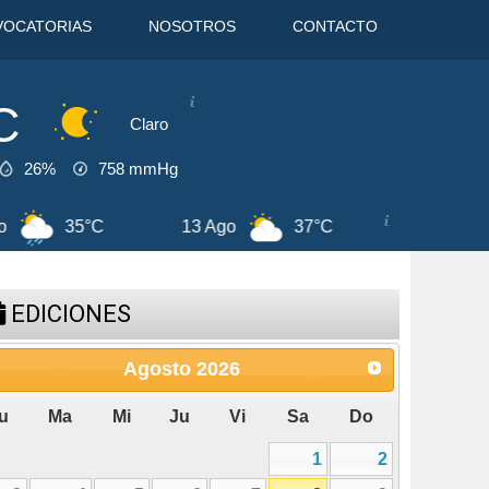
VOCATORIAS
NOSOTROS
CONTACTO
C
Claro
26%
758
mmHg
14 Ago
38°C
8 Ago
44°C
EDICIONES
Agosto
2026
u
Ma
Mi
Ju
Vi
Sa
Do
1
2