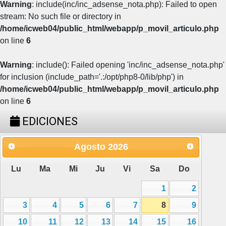
Warning
: include(inc/inc_adsense_nota.php): Failed to open
stream: No such file or directory in
/home/icweb04/public_html/webapp/p_movil_articulo.php
on line
6
Warning
: include(): Failed opening 'inc/inc_adsense_nota.php'
for inclusion (include_path='.:/opt/php8-0/lib/php') in
/home/icweb04/public_html/webapp/p_movil_articulo.php
on line
6
EDICIONES
Agosto
2026
Lu
Ma
Mi
Ju
Vi
Sa
Do
1
2
3
4
5
6
7
8
9
10
11
12
13
14
15
16