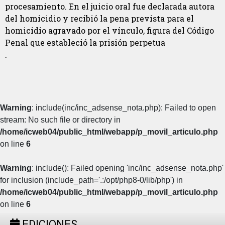
procesamiento. En el juicio oral fue declarada autora
del homicidio y recibió la pena prevista para el
homicidio agravado por el vínculo, figura del Código
Penal que estableció la prisión perpetua
.
Warning
: include(inc/inc_adsense_nota.php): Failed to open
stream: No such file or directory in
/home/icweb04/public_html/webapp/p_movil_articulo.php
on line
6
Warning
: include(): Failed opening 'inc/inc_adsense_nota.php'
for inclusion (include_path='.:/opt/php8-0/lib/php') in
/home/icweb04/public_html/webapp/p_movil_articulo.php
on line
6
EDICIONES