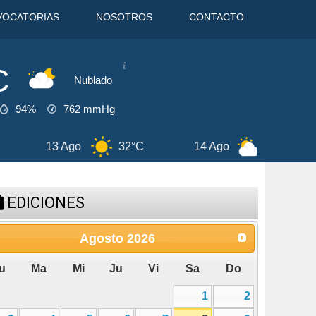
VOCATORIAS
NOSOTROS
CONTACTO
C
Nublado
94%
762
mmHg
14 Ago
30°C
8 Ago
31°C
EDICIONES
Agosto
2026
u
Ma
Mi
Ju
Vi
Sa
Do
1
2