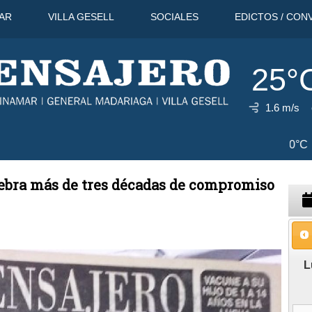
AR
VILLA GESELL
SOCIALES
EDICTOS / CON
25°
1.6 m/s
12 Ago
30°C
13 Ago
32°C
elebra más de tres décadas de compromiso
L