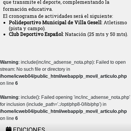
que transmite el deporte, complementando la
formación educativa.
El cronograma de actividades será el siguiente:
Polideportivo Municipal de Villa Gesell
: Atletismo
(pista y campo).
Club Deportivo Español
: Natación (25 mts y 50 mts).
Warning
: include(inc/inc_adsense_nota.php): Failed to open
stream: No such file or directory in
/home/icweb04/public_html/webapp/p_movil_articulo.php
on line
6
Warning
: include(): Failed opening 'inc/inc_adsense_nota.php'
for inclusion (include_path='.:/opt/php8-0/lib/php') in
/home/icweb04/public_html/webapp/p_movil_articulo.php
on line
6
EDICIONES