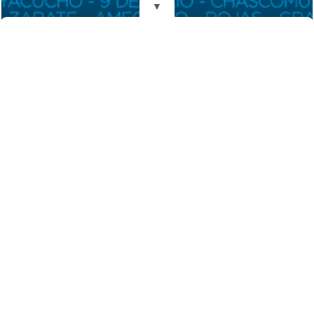
▼
REDES
DIARIO EL MENSAJERO DE LA COSTA
Fundado el 28 de Mayo de 1993
Propietarios: Dr. Juan Carlos Eyras, Dr. Guillermo Eyras
Director: Dr. Juan Carlos Eyras
Domicilio: Dr. Carlos Madariaga 225, Gral. Madariaga, Buenos Aires,
Argentina
(C) 2026