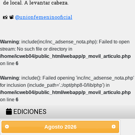
de local. A levantar cabeza.
📸 📽️
@unionfemeninooficial
Warning
: include(inc/inc_adsense_nota.php): Failed to open
stream: No such file or directory in
/home/icweb04/public_html/webapp/p_movil_articulo.php
on line
6
Warning
: include(): Failed opening 'inc/inc_adsense_nota.php'
for inclusion (include_path='.:/opt/php8-0/lib/php') in
/home/icweb04/public_html/webapp/p_movil_articulo.php
on line
6
EDICIONES
Agosto
2026