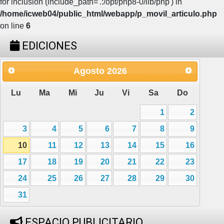
for inclusion (include_path='.:/opt/php8-0/lib/php') in
/home/icweb04/public_html/webapp/p_movil_articulo.php
on line
6
EDICIONES
Agosto
2026
Lu
Ma
Mi
Ju
Vi
Sa
Do
1
2
3
4
5
6
7
8
9
10
11
12
13
14
15
16
17
18
19
20
21
22
23
24
25
26
27
28
29
30
31
ESPACIO PUBLICITARIO