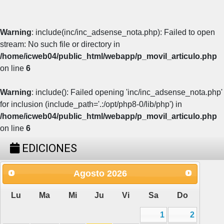
Warning
: include(inc/inc_adsense_nota.php): Failed to open
stream: No such file or directory in
/home/icweb04/public_html/webapp/p_movil_articulo.php
on line
6
Warning
: include(): Failed opening 'inc/inc_adsense_nota.php'
for inclusion (include_path='.:/opt/php8-0/lib/php') in
/home/icweb04/public_html/webapp/p_movil_articulo.php
on line
6
EDICIONES
Agosto
2026
Lu
Ma
Mi
Ju
Vi
Sa
Do
1
2