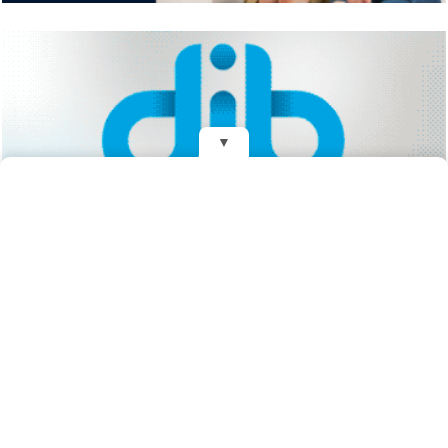
▼
REDES
DIARIO EL MENSAJERO DE LA COSTA
Fundado el 28 de Mayo de 1993
Propietarios: Dr. Juan Carlos Eyras, Dr. Guillermo Eyras
Director: Dr. Juan Carlos Eyras